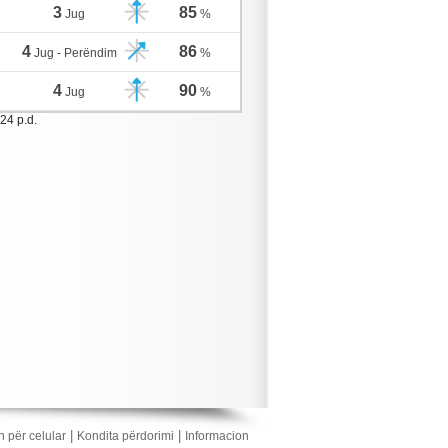
3
85
Jug
%
4
86
Jug - Perëndim
%
4
90
Jug
%
24 p.d.
|
|
n për celular
Kondita përdorimi
Informacion