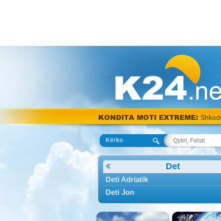
KONDITA MOTI EXTREME:
Shkod
Kërko
Det
Deti Adriatik
Deti Jon