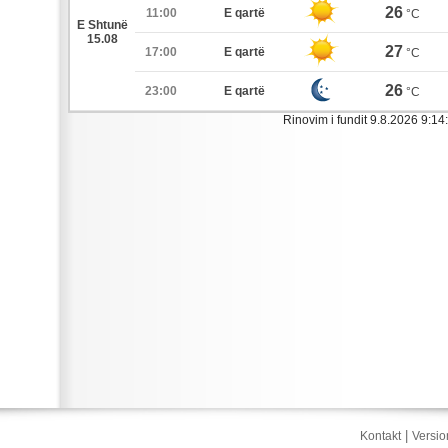
26
11:00
E qartë
°C
E Shtunë
15.08
27
17:00
E qartë
°C
26
23:00
E qartë
°C
Rinovim i fundit 9.8.2026 9:14:
|
Kontakt
Versio