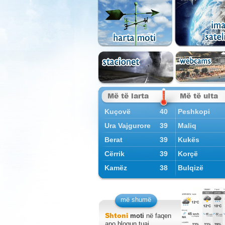
Më të larta
Më të ulta
Kuçovë
40
Peshkopi
Ura Vajgurore
39
Maliq
Berat
39
Kukës
Cërrik
39
Korçë
Kamëz
38
Bulqizë
më shumë
Shtoni
moti
në faqen
apo blogun tuaj