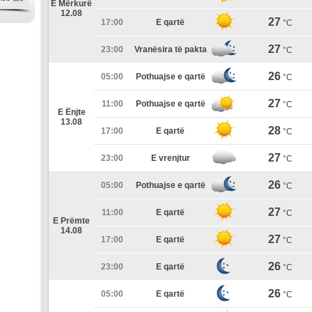
E Mërkurë
12.08
27
17:00
E qartë
°C
27
23:00
Vranësira të pakta
°C
26
05:00
Pothuajse e qartë
°C
27
11:00
Pothuajse e qartë
°C
E Ënjte
13.08
28
17:00
E qartë
°C
27
23:00
E vrenjtur
°C
26
05:00
Pothuajse e qartë
°C
27
11:00
E qartë
°C
E Prëmte
14.08
27
17:00
E qartë
°C
26
23:00
E qartë
°C
26
05:00
E qartë
°C