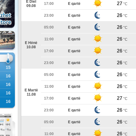
E Diel
27
17:00
E qartë
°C
09.08
26
23:00
E qartë
°C
26
05:00
E qartë
°C
26
11:00
E qartë
°C
E Hënë
10.08
26
17:00
E qartë
°C
26
23:00
E qartë
°C
15
26
05:00
E qartë
°C
16
16
26
11:00
E qartë
°C
E Martë
16
11.08
27
17:00
E qartë
°C
16
26
23:00
E qartë
°C
26
05:00
E qartë
°C
26
11:00
E qartë
°C