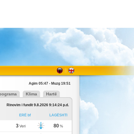
Agim 05:47 - Muzg 19:51
eograma
Klima
Hartë
Rinovim i fundit 9.8.2026 9:14:24 p.d.
ERË bf
LAGËSHTI
3
80
Veri
%