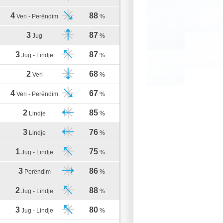
4
88
Veri - Perëndim
%
3
87
Jug
%
3
87
Jug - Lindje
%
2
68
Veri
%
4
67
Veri - Perëndim
%
2
85
Lindje
%
3
76
Lindje
%
1
75
Jug - Lindje
%
3
86
Perëndim
%
2
88
Jug - Lindje
%
3
80
Jug - Lindje
%