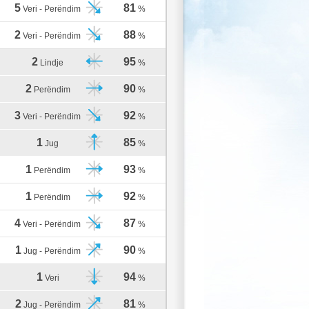
5
81
Veri - Perëndim
%
2
88
Veri - Perëndim
%
2
95
Lindje
%
2
90
Perëndim
%
3
92
Veri - Perëndim
%
1
85
Jug
%
1
93
Perëndim
%
1
92
Perëndim
%
4
87
Veri - Perëndim
%
1
90
Jug - Perëndim
%
1
94
Veri
%
2
81
Jug - Perëndim
%