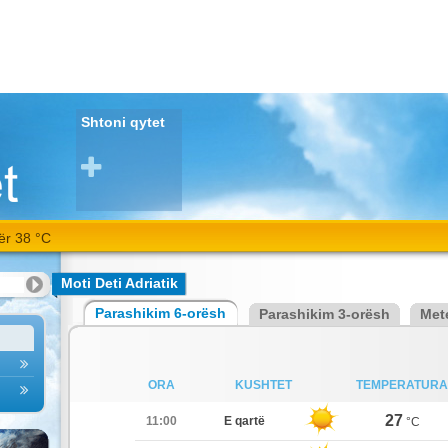
Shtoni qytet
ër 38 °C
Moti Deti Adriatik
Parashikim 6-orësh
Parashikim 3-orësh
Met
ORA
KUSHTET
TEMPERATURA
27
11:00
E qartë
°C