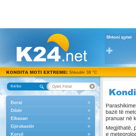
Shtoni qytet
KONDITA MOTI EXTREME:
Shkodër 38 °C
Kërko
Kondi
Berat
Parashikime
Dibër
bazë të meto
pranuar në k
Elbasan
Gjirokastër
Megjithatë,
e meteorolog
Korçë