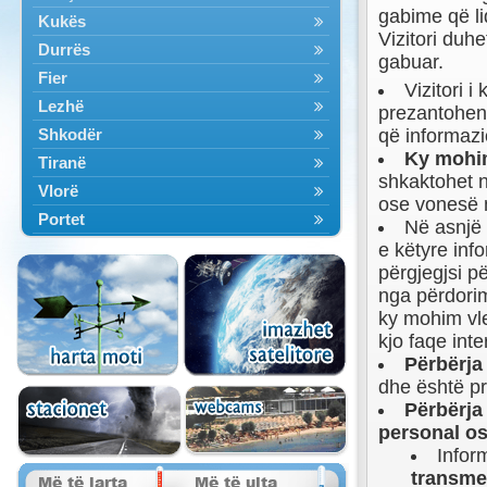
gabime që li
Kukës
Vizitori duh
Durrës
gabuar.
Fier
Vizitori 
Lezhë
prezantohen
Shkodër
që informazi
Ky mohim
Tiranë
shkaktohet n
Vlorë
ose vonesë n
Portet
Në asnjë 
Det
e këtyre inf
përgjegjsi p
Aeroportet
nga përdorim
ky mohim vle
kjo faqe inter
Përbërja
dhe është pr
Përbërja
personal os
Infor
transmet
Më të larta
Më të ulta