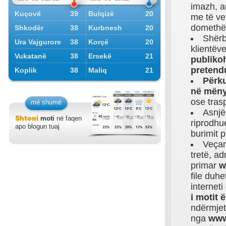
imazh, a
Kuçovë
39
Bulqizë
20
me të ve
domethën
Shkodër
38
Kurbnesh
20
Shërb
Ura Vajgurore
38
Korçë
20
klientëv
Vukatanë
38
Ersekë
21
publik
pretendu
Koplik
38
Maliq
21
Përku
në mëny
ose tras
më shumë
Asnjë
Shtoni
moti
në faqen
riprodhue
apo blogun tuaj
burimit p
Veçan
tretë, ad
primar
w
file duh
internet
i motit 
ndërmjet
nga
www