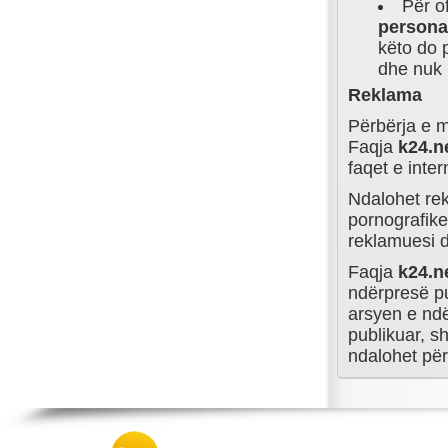
Për o
persona
këto do 
dhe nuk i
Reklama
Përbërja e m
Faqja
k24.n
faqet e intern
Ndalohet rek
pornografike.
reklamuesi d
Faqja
k24.n
ndërpresë p
arsyen e ndë
publikuar, 
ndalohet për