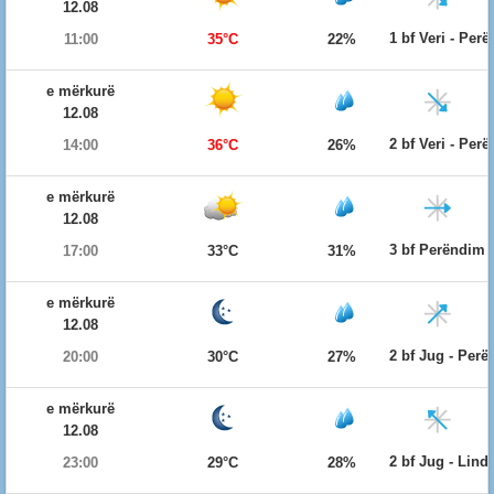
12.08
1 bf Veri - Per
11:00
35°C
22%
e mërkurë
12.08
2 bf Veri - Per
14:00
36°C
26%
e mërkurë
12.08
3 bf Perëndim
17:00
33°C
31%
e mërkurë
12.08
2 bf Jug - Per
20:00
30°C
27%
e mërkurë
12.08
2 bf Jug - Lind
23:00
29°C
28%