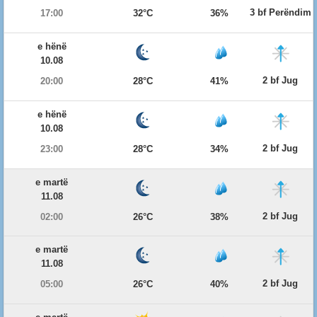
3 bf Perëndim
17:00
32°C
36%
e hënë
10.08
2 bf Jug
20:00
28°C
41%
e hënë
10.08
2 bf Jug
23:00
28°C
34%
e martë
11.08
2 bf Jug
02:00
26°C
38%
e martë
11.08
2 bf Jug
05:00
26°C
40%