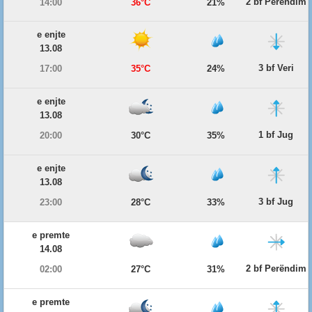
2 bf Perëndim
14:00
36°C
21%
e enjte
13.08
3 bf Veri
17:00
35°C
24%
e enjte
13.08
1 bf Jug
20:00
30°C
35%
e enjte
13.08
3 bf Jug
23:00
28°C
33%
e premte
14.08
2 bf Perëndim
02:00
27°C
31%
e premte