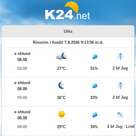
Ulëz
Rinovim i fundit 7.8.2026 9:13:56 m.d.
e shtunë
08.08
2 bf Jug
02:00
27°C
31%
e shtunë
08.08
2 bf Jug
05:00
26°C
33%
e shtunë
08.08
2 bf Jug - Lind
08:00
29°C
34%