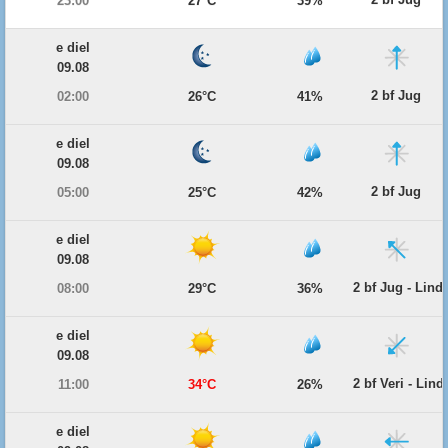
23:00
27°C
39%
e diel
09.08
2 bf Jug
02:00
26°C
41%
e diel
09.08
2 bf Jug
05:00
25°C
42%
e diel
09.08
2 bf Jug - Lind
08:00
29°C
36%
e diel
09.08
2 bf Veri - Lind
11:00
34°C
26%
e diel