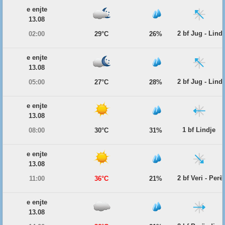
e enjte
13.08
2 bf Jug - Lind
02:00
29°C
26%
e enjte
13.08
2 bf Jug - Lind
05:00
27°C
28%
e enjte
13.08
1 bf Lindje
08:00
30°C
31%
e enjte
13.08
2 bf Veri - Per
11:00
36°C
21%
e enjte
13.08