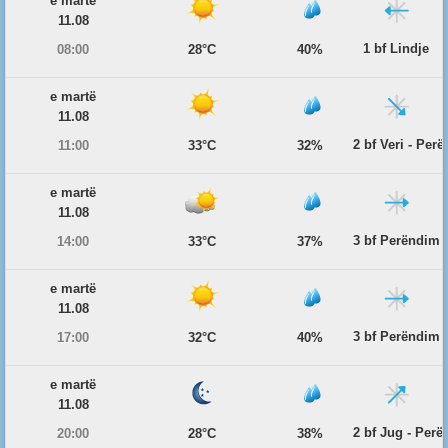
e martë
11.08
1 bf Lindje
08:00
28°C
40%
e martë
11.08
2 bf Veri - Per
11:00
33°C
32%
e martë
11.08
3 bf Perëndim
14:00
33°C
37%
e martë
11.08
3 bf Perëndim
17:00
32°C
40%
e martë
11.08
2 bf Jug - Per
20:00
28°C
38%