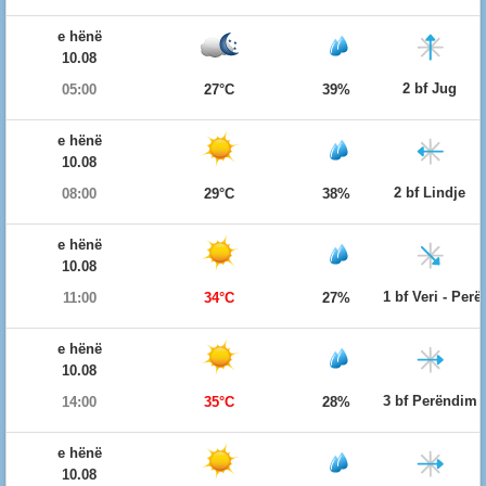
e hënë
10.08
2 bf Jug
05:00
27°C
39%
e hënë
10.08
2 bf Lindje
08:00
29°C
38%
e hënë
10.08
1 bf Veri - Per
11:00
34°C
27%
e hënë
10.08
3 bf Perëndim
14:00
35°C
28%
e hënë
10.08