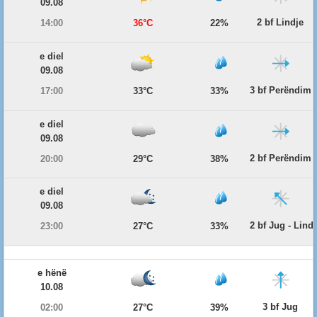
09.08
2 bf Lindje
14:00
36°C
22%
e diel
09.08
3 bf Perëndim
17:00
33°C
33%
e diel
09.08
2 bf Perëndim
20:00
29°C
38%
e diel
09.08
2 bf Jug - Lind
23:00
27°C
33%
e hënë
10.08
3 bf Jug
02:00
27°C
39%