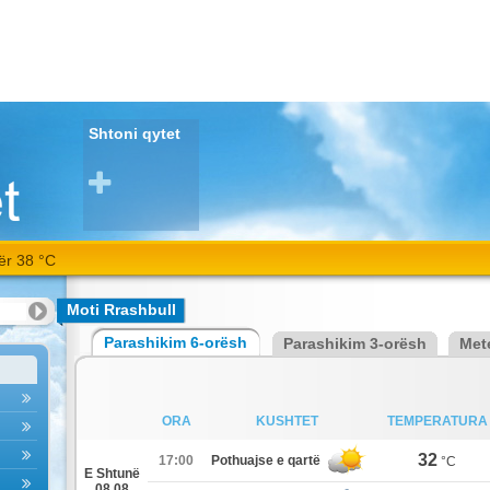
Shtoni qytet
39
Moti Rrashbull
Parashikim 6-orësh
Parashikim 3-orësh
Met
ORA
KUSHTET
TEMPERATURA
32
17:00
Pothuajse e qartë
°C
E Shtunë
08.08