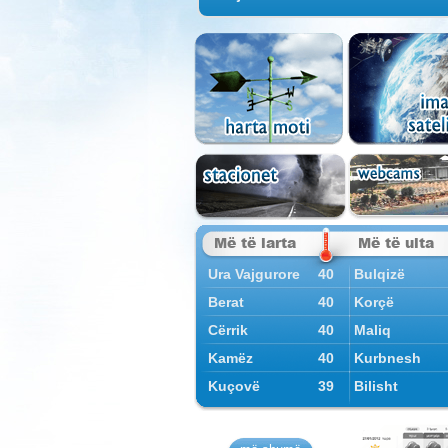
Më të larta
Më të ulta
Ura Vajgurore
40
Bulqizë
Berat
40
Korçë
Cërrik
40
Maliq
Kamëz
40
Kurbnesh
Kuçovë
39
Bilisht