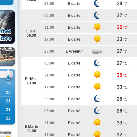
28
23:00
E qartë
°C
27
05:00
E qartë
°C
35
11:00
E qartë
°C
E Diel
09.08
33
17:00
E qartë
°C
27
23:00
E vrenjtur
°C
27
05:00
E qartë
°C
35
11:00
E qartë
°C
E Hënë
10.08
19
33
17:00
E qartë
°C
20
28
23:00
E qartë
°C
21
21
26
05:00
E qartë
°C
22
33
11:00
E qartë
°C
E Martë
11.08
32
17:00
E qartë
°C