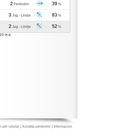
2
39
Perëndim
%
3
83
Jug - Lindje
%
2
52
Jug - Lindje
%
:20 m.d.
|
|
n për celular
Kondita përdorimi
Informacion