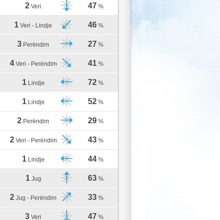
2
47
Veri
%
1
46
Veri - Lindje
%
3
27
Perëndim
%
4
41
Veri - Perëndim
%
1
72
Lindje
%
1
52
Lindje
%
2
29
Perëndim
%
2
43
Veri - Perëndim
%
1
44
Lindje
%
1
63
Jug
%
2
33
Jug - Perëndim
%
3
47
Veri
%