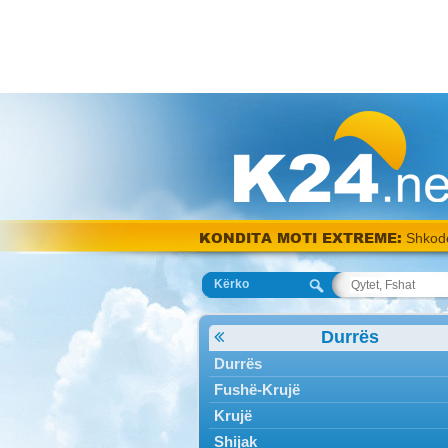
Berat 
KONDITA MOTI EXTREME:
°C
Kërko
Durrës
Durrës
Fushë-Krujë
Krujë
Shijak