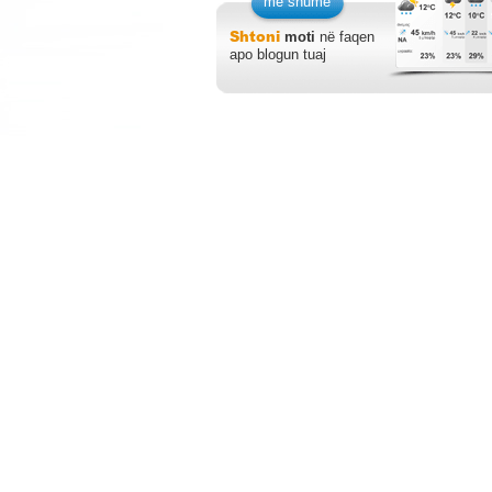
më shumë
Shtoni
moti
në faqen
apo blogun tuaj