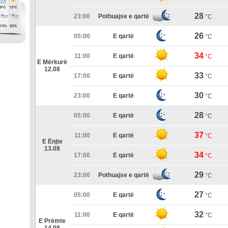
28
23:00
Pothuajse e qartë
°C
26
05:00
E qartë
°C
34
11:00
E qartë
°C
E Mërkurë
12.08
33
17:00
E qartë
°C
30
23:00
E qartë
°C
28
05:00
E qartë
°C
37
11:00
E qartë
°C
E Ënjte
13.08
34
17:00
E qartë
°C
29
23:00
Pothuajse e qartë
°C
27
05:00
E qartë
°C
32
11:00
E qartë
°C
E Prëmte