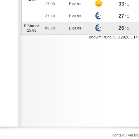
14.08
33
17:00
E qartë
°C
27
23:00
E qartë
°C
E Shtunë
26
05:00
E qartë
°C
15.08
Rinovim i fundit 8.8.2026 3:14
|
Kontakt
Versio