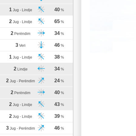
1
40
Jug - Lindje
%
2
65
Jug - Lindje
%
2
34
Perëndim
%
3
46
Veri
%
1
38
Jug - Lindje
%
2
34
Lindje
%
2
24
Jug - Perëndim
%
2
40
Perëndim
%
2
43
Jug - Lindje
%
2
39
Jug - Lindje
%
3
46
Jug - Perëndim
%