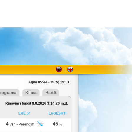
Agim 05:44 - Muzg 19:51
eograma
Klima
Hartë
Rinovim i fundit 8.8.2026 3:14:20 m.d.
ERË bf
LAGËSHTI
4
45
Veri - Perëndim
%