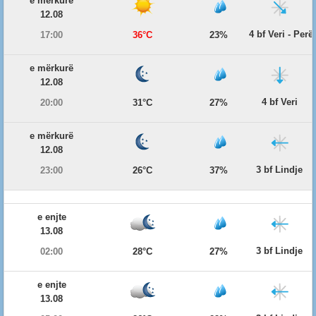
e mërkurë
12.08
4 bf Veri - Per
17:00
36°C
23%
e mërkurë
12.08
4 bf Veri
20:00
31°C
27%
e mërkurë
12.08
3 bf Lindje
23:00
26°C
37%
e enjte
13.08
3 bf Lindje
02:00
28°C
27%
e enjte
13.08