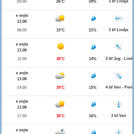
3 bf Lindje
05:00
26°C
29%
e enjte
13.08
3 bf Lindje
08:00
33°C
21%
e enjte
13.08
2 bf Jug - Lind
11:00
38°C
14%
e enjte
13.08
4 bf Veri - Per
14:00
39°C
15%
e enjte
13.08
3 bf Veri
17:00
38°C
16%
e enjte