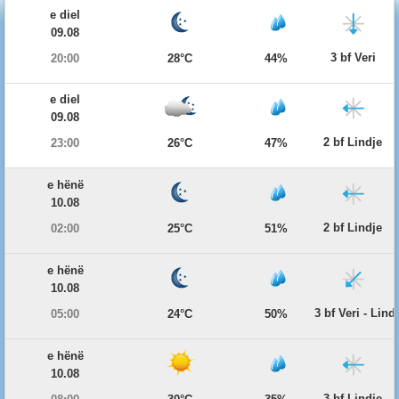
e diel
09.08
3 bf Veri
20:00
28°C
44%
e diel
09.08
2 bf Lindje
23:00
26°C
47%
e hënë
10.08
2 bf Lindje
02:00
25°C
51%
e hënë
10.08
3 bf Veri - Lind
05:00
24°C
50%
e hënë
10.08
3 bf Lindje