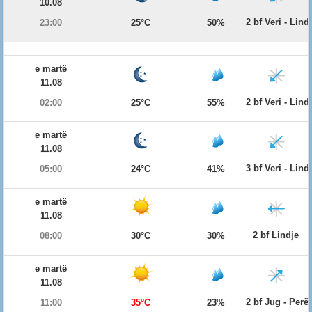
10.08
2 bf Veri - Lind
23:00
25°C
50%
e martë
11.08
2 bf Veri - Lind
02:00
25°C
55%
e martë
11.08
3 bf Veri - Lind
05:00
24°C
41%
e martë
11.08
2 bf Lindje
08:00
30°C
30%
e martë
11.08
2 bf Jug - Per
11:00
35°C
23%