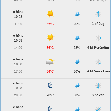
08:00
30°C
35%
e hënë
10.08
1 bf Jug
11:00
35°C
26%
e hënë
10.08
4 bf Perëndim
14:00
36°C
28%
e hënë
10.08
4 bf Veri - Per
17:00
34°C
30%
e hënë
10.08
3 bf Veri
20:00
28°C
50%
e hënë