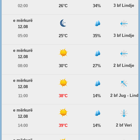
3 bf Lindje
02:00
26°C
34%
e mërkurë
12.08
3 bf Lindje
05:00
25°C
35%
e mërkurë
12.08
2 bf Lindje
08:00
30°C
27%
e mërkurë
12.08
2 bf Jug - Lind
11:00
38°C
14%
e mërkurë
12.08
2 bf Veri
14:00
39°C
14%