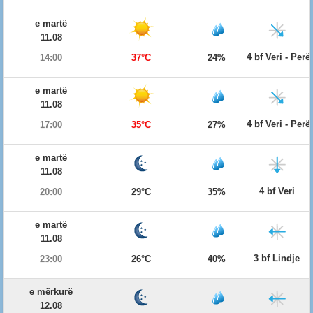
e martë
11.08
4 bf Veri - Per
14:00
37°C
24%
e martë
11.08
4 bf Veri - Per
17:00
35°C
27%
e martë
11.08
4 bf Veri
20:00
29°C
35%
e martë
11.08
3 bf Lindje
23:00
26°C
40%
e mërkurë
12.08