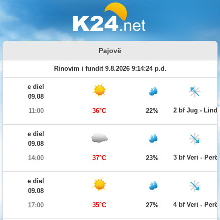
Pajovë
Rinovim i fundit 9.8.2026 9:14:24 p.d.
e diel
09.08
2 bf Jug - Lind
11:00
36°C
22%
e diel
09.08
3 bf Veri - Per
14:00
37°C
23%
e diel
09.08
4 bf Veri - Per
17:00
35°C
27%