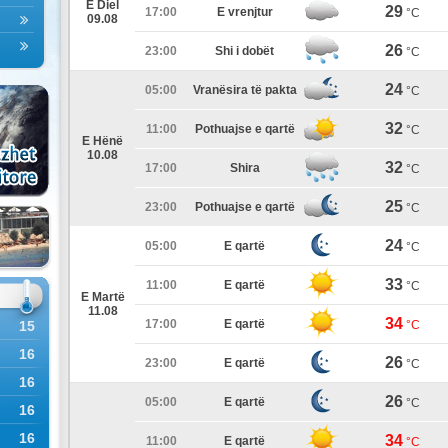
E Diel
29
17:00
E vrenjtur
°C
09.08
26
23:00
Shi i dobët
°C
24
05:00
Vranësira të pakta
°C
32
11:00
Pothuajse e qartë
°C
E Hënë
10.08
32
17:00
Shira
°C
25
23:00
Pothuajse e qartë
°C
24
05:00
E qartë
°C
33
11:00
E qartë
°C
E Martë
11.08
34
17:00
E qartë
15
°C
16
26
23:00
E qartë
°C
16
26
05:00
E qartë
°C
16
16
34
11:00
E qartë
°C