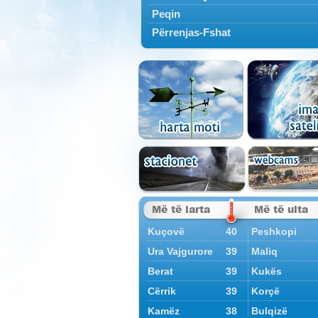
Peqin
Përrenjas-Fshat
Më të larta
Më të ulta
Kuçovë
40
Peshkopi
Ura Vajgurore
39
Maliq
Berat
39
Kukës
Cërrik
39
Korçë
Kamëz
38
Bulqizë