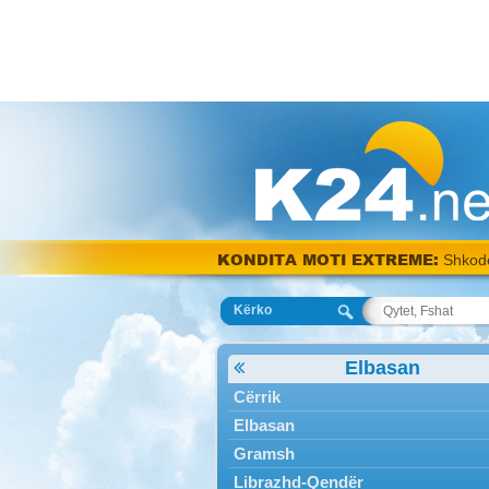
KONDITA MOTI EXTREME:
Shkod
Kërko
Elbasan
Cërrik
Elbasan
Gramsh
Librazhd-Qendër