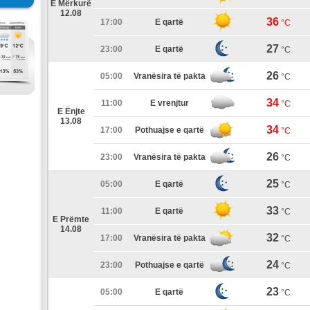
E Mërkurë
12.08
36
17:00
E qartë
°C
27
23:00
E qartë
°C
26
05:00
Vranësira të pakta
°C
34
11:00
E vrenjtur
°C
E Ënjte
13.08
34
17:00
Pothuajse e qartë
°C
26
23:00
Vranësira të pakta
°C
25
05:00
E qartë
°C
33
11:00
E qartë
°C
E Prëmte
14.08
32
17:00
Vranësira të pakta
°C
24
23:00
Pothuajse e qartë
°C
23
05:00
E qartë
°C