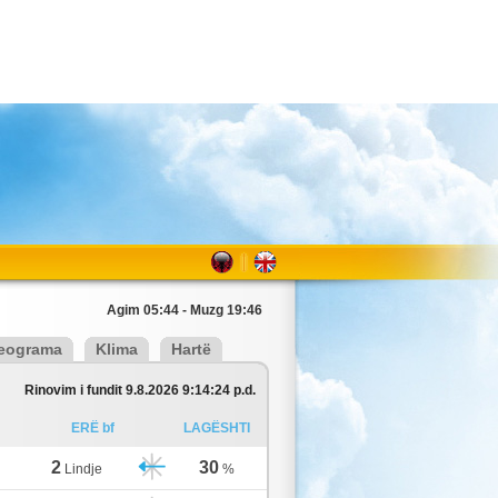
Agim 05:44 - Muzg 19:46
eograma
Klima
Hartë
Rinovim i fundit 9.8.2026 9:14:24 p.d.
ERË bf
LAGËSHTI
2
30
Lindje
%