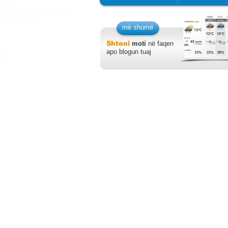
më shumë
Shtoni
moti
në faqen
apo blogun tuaj