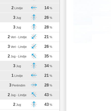
2
14
Lindje
%
3
26
Jug
%
3
28
Jug
%
2
21
Veri - Lindje
%
3
26
Veri - Lindje
%
2
35
Jug - Lindje
%
3
34
Jug
%
1
21
Lindje
%
3
28
Perëndim
%
2
43
Jug - Lindje
%
2
43
Jug
%