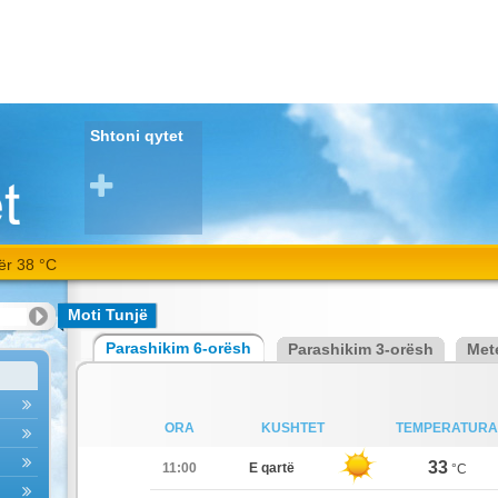
Shtoni qytet
ër 38 °C
Moti Tunjë
Parashikim 6-orësh
Parashikim 3-orësh
Met
ORA
KUSHTET
TEMPERATURA
33
11:00
E qartë
°C