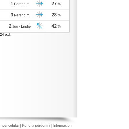
1
27
Perëndim
%
3
28
Perëndim
%
2
42
Jug - Lindje
%
24 p.d.
|
|
n për celular
Kondita përdorimi
Informacion