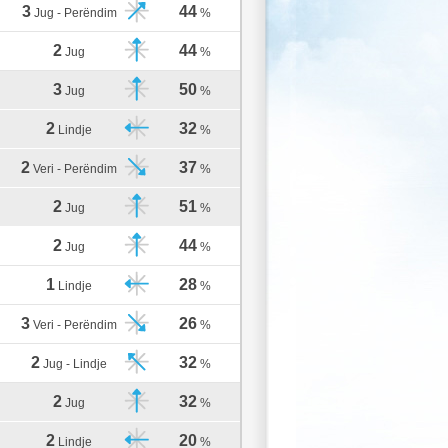
3
44
Jug - Perëndim
%
2
44
Jug
%
3
50
Jug
%
2
32
Lindje
%
2
37
Veri - Perëndim
%
2
51
Jug
%
2
44
Jug
%
1
28
Lindje
%
3
26
Veri - Perëndim
%
2
32
Jug - Lindje
%
2
32
Jug
%
2
20
Lindje
%