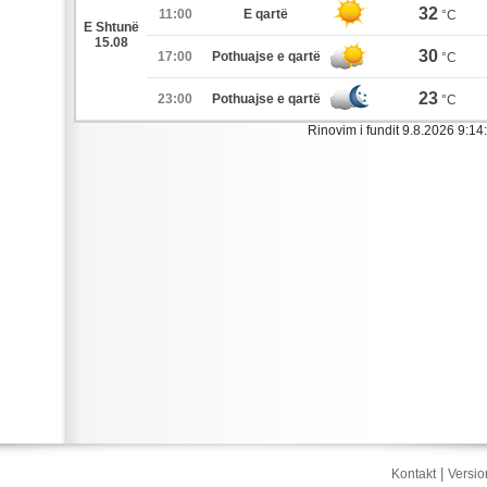
32
11:00
E qartë
°C
E Shtunë
15.08
30
17:00
Pothuajse e qartë
°C
23
23:00
Pothuajse e qartë
°C
Rinovim i fundit 9.8.2026 9:14:
|
Kontakt
Versio