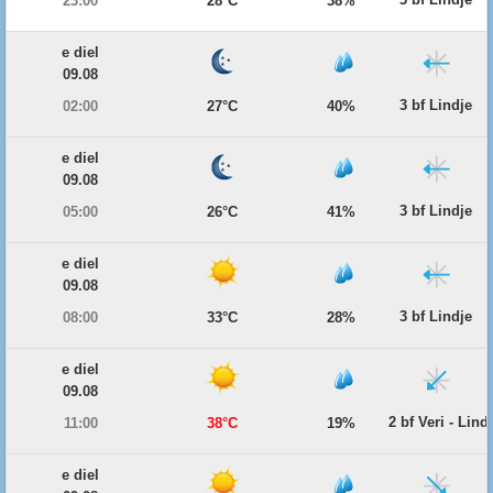
23:00
28°C
38%
e diel
09.08
3 bf Lindje
02:00
27°C
40%
e diel
09.08
3 bf Lindje
05:00
26°C
41%
e diel
09.08
3 bf Lindje
08:00
33°C
28%
e diel
09.08
2 bf Veri - Lind
11:00
38°C
19%
e diel