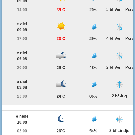
09.08
5 bf Veri - Per
14:00
39°C
20%
e diel
09.08
4 bf Veri - Per
17:00
36°C
29%
e diel
09.08
2 bf Veri - Per
20:00
29°C
48%
e diel
09.08
2 bf Jug
23:00
24°C
86%
e hënë
10.08
2 bf Lindje
02:00
26°C
54%