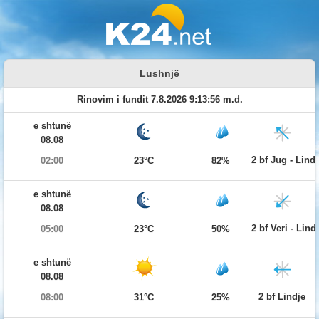
Lushnjë
Rinovim i fundit 7.8.2026 9:13:56 m.d.
e shtunë
08.08
2 bf Jug - Lind
02:00
23°C
82%
e shtunë
08.08
2 bf Veri - Lind
05:00
23°C
50%
e shtunë
08.08
2 bf Lindje
08:00
31°C
25%