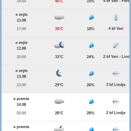
4 bf Veri - Per
14:00
40°C
15%
e enjte
13.08
4 bf Veri
17:00
39°C
18%
e enjte
13.08
2 bf Veri - Lind
20:00
33°C
24%
e enjte
13.08
3 bf Lindje
23:00
29°C
26%
e premte
14.08
2 bf Lindje
02:00
28°C
28%
e premte