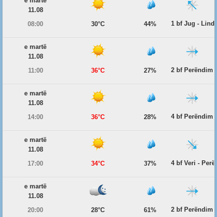
e martë
11.08
1 bf Jug - Lind
08:00
30°C
44%
e martë
11.08
2 bf Perëndim
11:00
36°C
27%
e martë
11.08
4 bf Perëndim
14:00
36°C
28%
e martë
11.08
4 bf Veri - Per
17:00
34°C
37%
e martë
11.08
2 bf Perëndim
20:00
28°C
61%