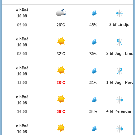
e hënë
10.08
2 bf Lindje
05:00
26°C
45%
e hënë
10.08
2 bf Jug - Lind
08:00
32°C
30%
e hënë
10.08
1 bf Jug - Per
11:00
38°C
21%
e hënë
10.08
4 bf Perëndim
14:00
36°C
34%
e hënë
10.08