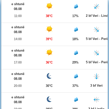
e shtunë
08.08
2 bf Veri - Lind
11:00
38°C
17%
e shtunë
08.08
5 bf Veri - Per
14:00
39°C
18%
e shtunë
08.08
5 bf Veri - Per
17:00
36°C
29%
e shtunë
08.08
3 bf Veri
20:00
30°C
37%
e shtunë
08.08
3 bf Lindje