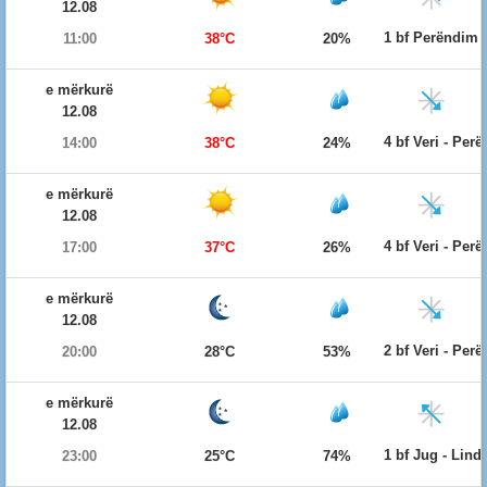
12.08
1 bf Perëndim
11:00
38°C
20%
e mërkurë
12.08
4 bf Veri - Per
14:00
38°C
24%
e mërkurë
12.08
4 bf Veri - Per
17:00
37°C
26%
e mërkurë
12.08
2 bf Veri - Per
20:00
28°C
53%
e mërkurë
12.08
1 bf Jug - Lind
23:00
25°C
74%