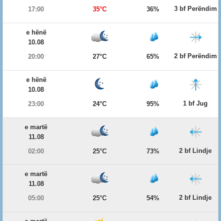
3 bf Perëndim
17:00
35°C
36%
e hënë
10.08
2 bf Perëndim
20:00
27°C
65%
e hënë
10.08
1 bf Jug
23:00
24°C
95%
e martë
11.08
2 bf Lindje
02:00
25°C
73%
e martë
11.08
2 bf Lindje
05:00
25°C
54%