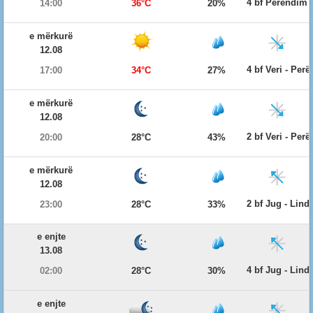
4 bf Perëndim
14:00
36°C
20%
e mërkurë
12.08
4 bf Veri - Per
17:00
34°C
27%
e mërkurë
12.08
2 bf Veri - Per
20:00
28°C
43%
e mërkurë
12.08
2 bf Jug - Lind
23:00
28°C
33%
e enjte
13.08
4 bf Jug - Lind
02:00
28°C
30%
e enjte