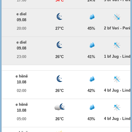
17:00
34°C
24%
e diel
09.08
2 bf Veri - Per
20:00
27°C
45%
e diel
09.08
1 bf Jug - Lind
23:00
26°C
41%
e hënë
10.08
4 bf Jug - Lind
02:00
26°C
42%
e hënë
10.08
4 bf Jug - Lind
05:00
26°C
43%