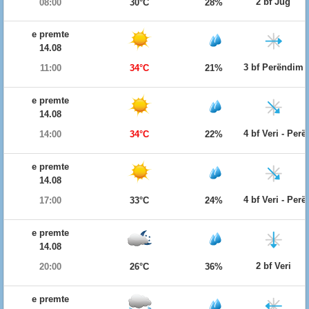
2 bf Jug
08:00
30°C
28%
e premte
14.08
3 bf Perëndim
11:00
34°C
21%
e premte
14.08
4 bf Veri - Per
14:00
34°C
22%
e premte
14.08
4 bf Veri - Per
17:00
33°C
24%
e premte
14.08
2 bf Veri
20:00
26°C
36%
e premte