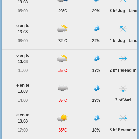
13.08
3 bf Jug - Lind
05:00
28°C
29%
e enjte
13.08
4 bf Jug - Lind
08:00
32°C
22%
e enjte
13.08
2 bf Perëndim
11:00
36°C
17%
e enjte
13.08
3 bf Veri
14:00
36°C
19%
e enjte
13.08
3 bf Perëndim
17:00
35°C
18%