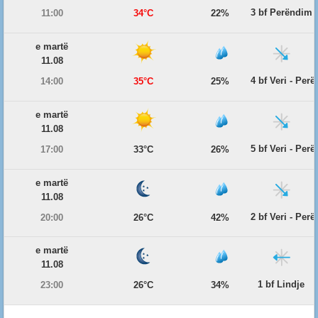
3 bf Perëndim
11:00
34°C
22%
e martë
11.08
4 bf Veri - Per
14:00
35°C
25%
e martë
11.08
5 bf Veri - Per
17:00
33°C
26%
e martë
11.08
2 bf Veri - Per
20:00
26°C
42%
e martë
11.08
1 bf Lindje
23:00
26°C
34%