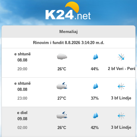
Memaliaj
Rinovim i fundit 8.8.2026 3:14:20 m.d.
e shtunë
08.08
2 bf Veri - Per
20:00
26°C
44%
e shtunë
08.08
3 bf Lindje
23:00
27°C
37%
e diel
09.08
3 bf Lindje
02:00
26°C
42%