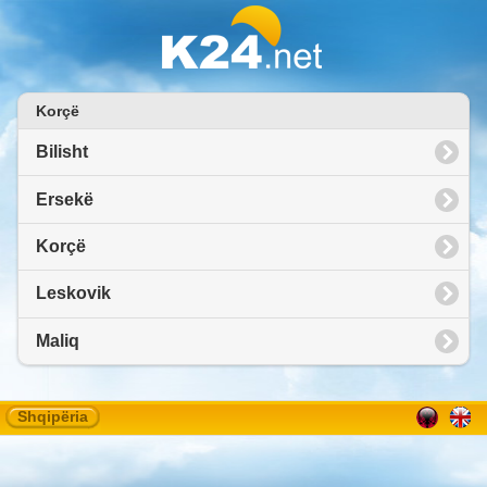
Korçë
Bilisht
Ersekë
Korçë
Leskovik
Maliq
Shqipëria