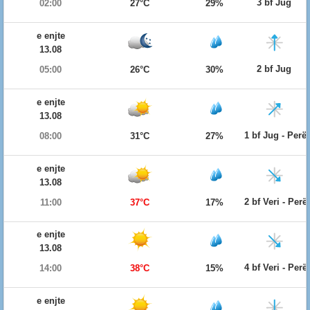
3 bf Jug
02:00
27°C
29%
e enjte
13.08
2 bf Jug
05:00
26°C
30%
e enjte
13.08
1 bf Jug - Per
08:00
31°C
27%
e enjte
13.08
2 bf Veri - Per
11:00
37°C
17%
e enjte
13.08
4 bf Veri - Per
14:00
38°C
15%
e enjte