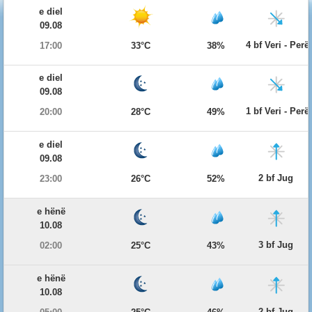
e diel
09.08
4 bf Veri - Per
17:00
33°C
38%
e diel
09.08
1 bf Veri - Per
20:00
28°C
49%
e diel
09.08
2 bf Jug
23:00
26°C
52%
e hënë
10.08
3 bf Jug
02:00
25°C
43%
e hënë
10.08
2 bf Jug