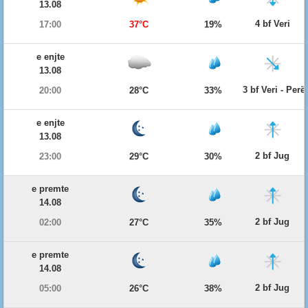
13.08
4 bf Veri
17:00
37°C
19%
e enjte
13.08
3 bf Veri - Per
20:00
28°C
33%
e enjte
13.08
2 bf Jug
23:00
29°C
30%
e premte
14.08
2 bf Jug
02:00
27°C
35%
e premte
14.08
2 bf Jug
05:00
26°C
38%