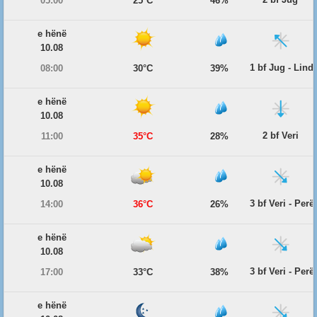
05:00
25°C
46%
e hënë
10.08
1 bf Jug - Lind
08:00
30°C
39%
e hënë
10.08
2 bf Veri
11:00
35°C
28%
e hënë
10.08
3 bf Veri - Per
14:00
36°C
26%
e hënë
10.08
3 bf Veri - Per
17:00
33°C
38%
e hënë