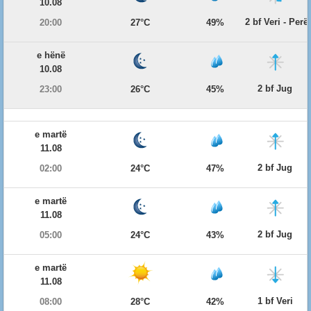
10.08
2 bf Veri - Per
20:00
27°C
49%
e hënë
10.08
2 bf Jug
23:00
26°C
45%
e martë
11.08
2 bf Jug
02:00
24°C
47%
e martë
11.08
2 bf Jug
05:00
24°C
43%
e martë
11.08
1 bf Veri
08:00
28°C
42%