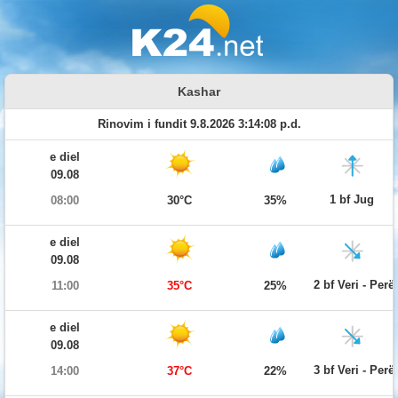
Kashar
Rinovim i fundit 9.8.2026 3:14:08 p.d.
e diel
09.08
1 bf Jug
08:00
30°C
35%
e diel
09.08
2 bf Veri - Per
11:00
35°C
25%
e diel
09.08
3 bf Veri - Per
14:00
37°C
22%