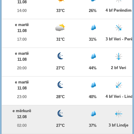
11.08
4 bf Perëndim
14:00
33°C
26%
e martë
11.08
3 bf Veri - Per
17:00
31°C
31%
e martë
11.08
2 bf Veri
20:00
27°C
44%
e martë
11.08
4 bf Veri - Lind
23:00
28°C
40%
e mërkurë
12.08
3 bf Lindje
02:00
27°C
37%