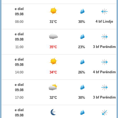
e diel
09.08
4 bf Lindje
08:00
31°C
30%
e diel
09.08
3 bf Perëndim
11:00
35°C
23%
e diel
09.08
4 bf Perëndim
14:00
34°C
26%
e diel
09.08
3 bf Perëndim
17:00
32°C
30%
e diel
09.08