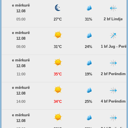
e mërkurë
12.08
2 bf Lindje
05:00
27°C
31%
e mërkurë
12.08
1 bf Jug - Per
08:00
31°C
24%
e mërkurë
12.08
2 bf Perëndim
11:00
35°C
19%
e mërkurë
12.08
4 bf Perëndim
14:00
34°C
25%
e mërkurë
12.08