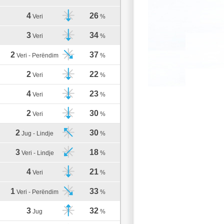
4
26
Veri
%
3
34
Veri
%
2
37
Veri - Perëndim
%
2
22
Veri
%
4
23
Veri
%
2
30
Veri
%
2
30
Jug - Lindje
%
3
18
Veri - Lindje
%
4
21
Veri
%
1
33
Veri - Perëndim
%
3
32
Jug
%