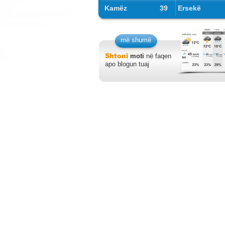
Kamëz
39
Ersekë
më shumë
Shtoni
moti
në faqen
apo blogun tuaj