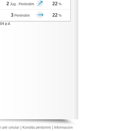
2
22
Jug - Perëndim
%
3
22
Perëndim
%
04 p.d.
|
|
n për celular
Kondita përdorimi
Informacion