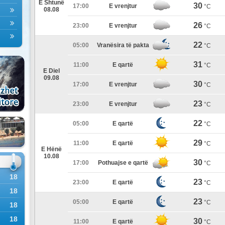
E Shtunë
30
17:00
E vrenjtur
°C
08.08
26
23:00
E vrenjtur
°C
22
05:00
Vranësira të pakta
°C
31
11:00
E qartë
°C
E Diel
09.08
30
17:00
E vrenjtur
°C
23
23:00
E vrenjtur
°C
22
05:00
E qartë
°C
29
11:00
E qartë
°C
E Hënë
10.08
30
17:00
Pothuajse e qartë
°C
18
23
23:00
E qartë
°C
18
23
05:00
E qartë
°C
18
18
30
11:00
E qartë
°C