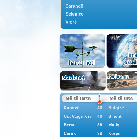
Sarandë
Selenicë
Vlorë
Më të larta
Më të ulta
Kuçovë
40
Bulqizë
Ura Vajgurore
40
Bilisht
Berat
39
Maliq
Cërrik
39
Korçë