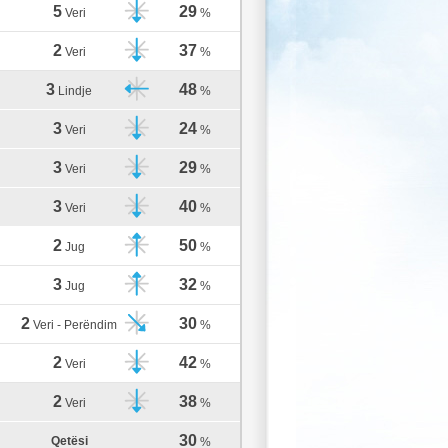
5
29
Veri
%
2
37
Veri
%
3
48
Lindje
%
3
24
Veri
%
3
29
Veri
%
3
40
Veri
%
2
50
Jug
%
3
32
Jug
%
2
30
Veri - Perëndim
%
2
42
Veri
%
2
38
Veri
%
30
Qetësi
%