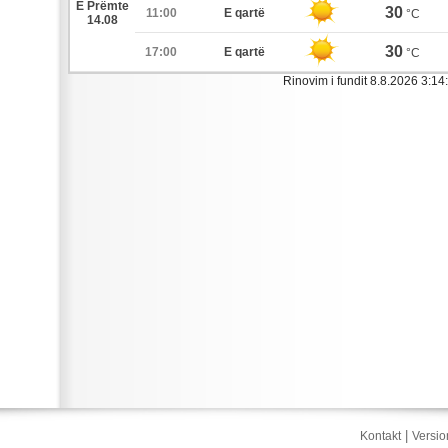
E Prëmte
30
11:00
E qartë
°C
14.08
30
17:00
E qartë
°C
Rinovim i fundit 8.8.2026 3:14:
|
Kontakt
Versio