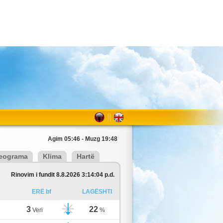
Agim 05:46 - Muzg 19:48
eograma
Klima
Hartë
Rinovim i fundit 8.8.2026 3:14:04 p.d.
ERË bf
LAGËSHTI
3
22
Veri
%