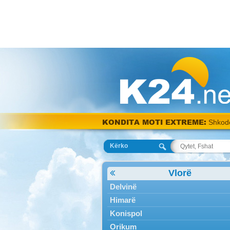
KONDITA MOTI EXTREME:
Shkod
Kërko
Vlorë
Delvinë
Himarë
Konispol
Orikum