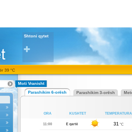
Shtoni qytet
ër 39 °C
Moti Vranisht
Parashikim 6-orësh
Parashikim 3-orësh
Met
ORA
KUSHTET
TEMPERATURA
31
11:00
E qartë
°C