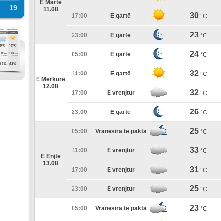
E Martë
19
11.08
30
17:00
E qartë
°C
23
23:00
E qartë
°C
24
05:00
E qartë
°C
32
11:00
E qartë
°C
E Mërkurë
12.08
32
17:00
E vrenjtur
°C
26
23:00
E qartë
°C
25
05:00
Vranësira të pakta
°C
33
11:00
E vrenjtur
°C
E Ënjte
13.08
31
17:00
E vrenjtur
°C
25
23:00
E vrenjtur
°C
23
05:00
Vranësira të pakta
°C