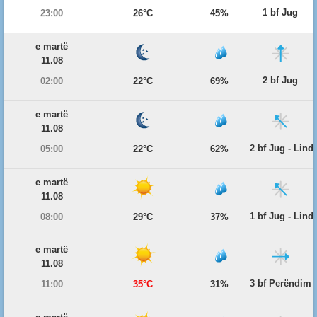
1 bf Jug
23:00
26°C
45%
e martë
11.08
2 bf Jug
02:00
22°C
69%
e martë
11.08
2 bf Jug - Lind
05:00
22°C
62%
e martë
11.08
1 bf Jug - Lind
08:00
29°C
37%
e martë
11.08
3 bf Perëndim
11:00
35°C
31%