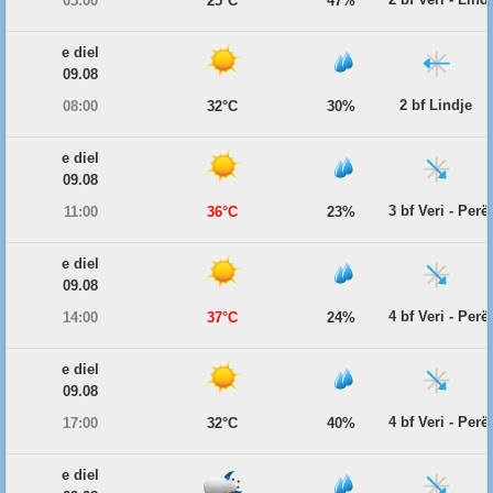
05:00
25°C
47%
e diel
09.08
2 bf Lindje
08:00
32°C
30%
e diel
09.08
3 bf Veri - Per
11:00
36°C
23%
e diel
09.08
4 bf Veri - Per
14:00
37°C
24%
e diel
09.08
4 bf Veri - Per
17:00
32°C
40%
e diel