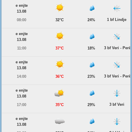
e enjte
13.08
1 bf Lindje
08:00
32°C
24%
e enjte
13.08
3 bf Veri - Per
11:00
37°C
18%
e enjte
13.08
3 bf Veri - Per
14:00
36°C
23%
e enjte
13.08
3 bf Veri
17:00
35°C
29%
e enjte
13.08