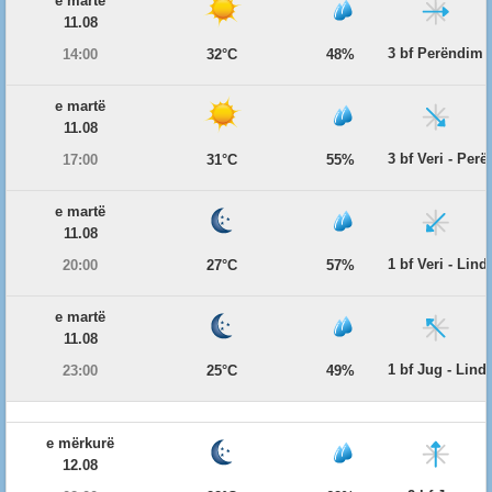
e martë
11.08
3 bf Perëndim
14:00
32°C
48%
e martë
11.08
3 bf Veri - Per
17:00
31°C
55%
e martë
11.08
1 bf Veri - Lind
20:00
27°C
57%
e martë
11.08
1 bf Jug - Lind
23:00
25°C
49%
e mërkurë
12.08