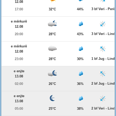
12.08
3 bf Veri - Per
17:00
32°C
44%
e mërkurë
12.08
3 bf Veri - Lind
20:00
28°C
43%
e mërkurë
12.08
1 bf Jug - Lind
23:00
28°C
30%
e enjte
13.08
2 bf Jug - Lind
02:00
26°C
36%
e enjte
13.08
2 bf Veri - Lind
05:00
25°C
38%