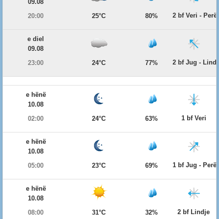
09.08
2 bf Veri - Per
20:00
25°C
80%
e diel
09.08
2 bf Jug - Lind
23:00
24°C
77%
e hënë
10.08
1 bf Veri
02:00
24°C
63%
e hënë
10.08
1 bf Jug - Per
05:00
23°C
69%
e hënë
10.08
2 bf Lindje
08:00
31°C
32%