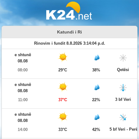
Katundi i Ri
Rinovim i fundit 8.8.2026 3:14:04 p.d.
e shtunë
08.08
Qetësi
08:00
29°C
38%
e shtunë
08.08
3 bf Veri
11:00
37°C
22%
e shtunë
08.08
5 bf Veri - Per
14:00
33°C
42%