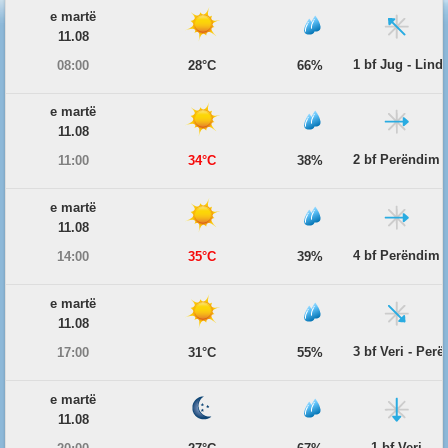
e martë
11.08
1 bf Jug - Lind
08:00
28°C
66%
e martë
11.08
2 bf Perëndim
11:00
34°C
38%
e martë
11.08
4 bf Perëndim
14:00
35°C
39%
e martë
11.08
3 bf Veri - Per
17:00
31°C
55%
e martë
11.08
1 bf Veri