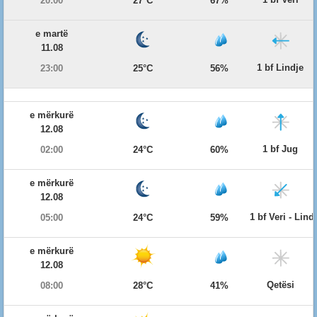
20:00
27°C
67%
e martë
11.08
1 bf Lindje
23:00
25°C
56%
e mërkurë
12.08
1 bf Jug
02:00
24°C
60%
e mërkurë
12.08
1 bf Veri - Lind
05:00
24°C
59%
e mërkurë
12.08
Qetësi
08:00
28°C
41%