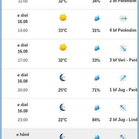
2 bf Perëndim
11:00
32°C
34%
e diel
16.08
4 bf Perëndim
14:00
33°C
31%
e diel
16.08
3 bf Veri - Per
17:00
32°C
33%
e diel
16.08
1 bf Jug - Per
20:00
25°C
71%
e diel
16.08
2 bf Jug - Lind
23:00
22°C
84%
e hënë