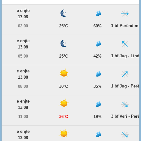
e enjte
13.08
1 bf Perëndim
02:00
25°C
60%
e enjte
13.08
1 bf Jug - Lind
05:00
25°C
42%
e enjte
13.08
1 bf Jug - Per
08:00
30°C
35%
e enjte
13.08
3 bf Veri - Per
11:00
36°C
19%
e enjte
13.08