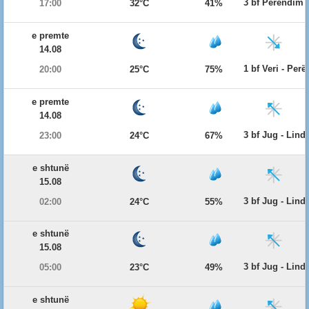
3 bf Perëndim
17:00
32°C
41%
e premte
14.08
1 bf Veri - Per
20:00
25°C
75%
e premte
14.08
3 bf Jug - Lind
23:00
24°C
67%
e shtunë
15.08
3 bf Jug - Lind
02:00
24°C
55%
e shtunë
15.08
3 bf Jug - Lind
05:00
23°C
49%
e shtunë