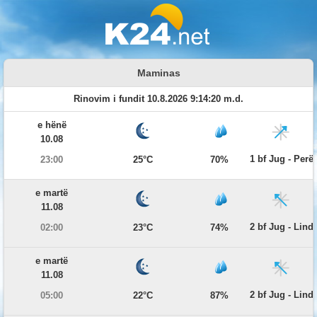
Maminas
Rinovim i fundit 10.8.2026 9:14:20 m.d.
e hënë
10.08
1 bf Jug - Per
23:00
25°C
70%
e martë
11.08
2 bf Jug - Lind
02:00
23°C
74%
e martë
11.08
2 bf Jug - Lind
05:00
22°C
87%