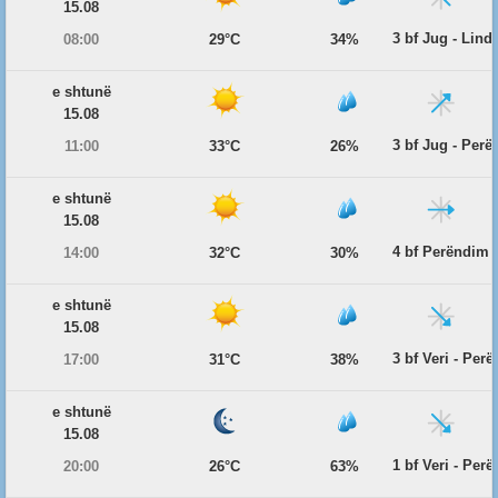
15.08
3 bf Jug - Lind
08:00
29°C
34%
e shtunë
15.08
3 bf Jug - Per
11:00
33°C
26%
e shtunë
15.08
4 bf Perëndim
14:00
32°C
30%
e shtunë
15.08
3 bf Veri - Per
17:00
31°C
38%
e shtunë
15.08
1 bf Veri - Per
20:00
26°C
63%