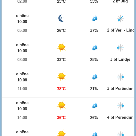
2 bf Jug
02:00
25°C
55%
e hënë
10.08
2 bf Veri - Lind
05:00
26°C
37%
e hënë
10.08
3 bf Lindje
08:00
33°C
25%
e hënë
10.08
3 bf Perëndim
11:00
38°C
21%
e hënë
10.08
4 bf Perëndim
14:00
36°C
26%
e hënë