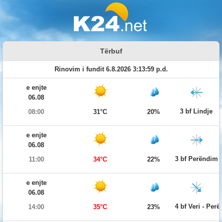
Tërbuf
Rinovim i fundit 6.8.2026 3:13:59 p.d.
e enjte
06.08
3 bf Lindje
08:00
31°C
20%
e enjte
06.08
3 bf Perëndim
11:00
34°C
22%
e enjte
06.08
4 bf Veri - Per
14:00
35°C
23%