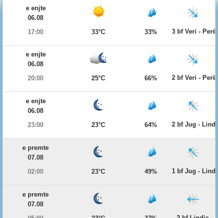
e enjte
06.08
3 bf Veri - Per
17:00
33°C
33%
e enjte
06.08
2 bf Veri - Per
20:00
25°C
66%
e enjte
06.08
2 bf Jug - Lind
23:00
23°C
64%
e premte
07.08
1 bf Jug - Lind
02:00
23°C
49%
e premte
07.08
2 bf Lindje