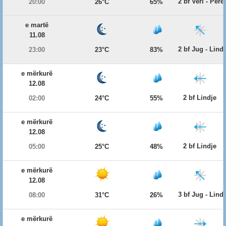
2 bf Veri - Per
20:00
26°C
65%
e martë
11.08
2 bf Jug - Lind
23:00
23°C
83%
e mërkurë
12.08
2 bf Lindje
02:00
24°C
55%
e mërkurë
12.08
2 bf Lindje
05:00
25°C
48%
e mërkurë
12.08
3 bf Jug - Lind
08:00
31°C
26%
e mërkurë