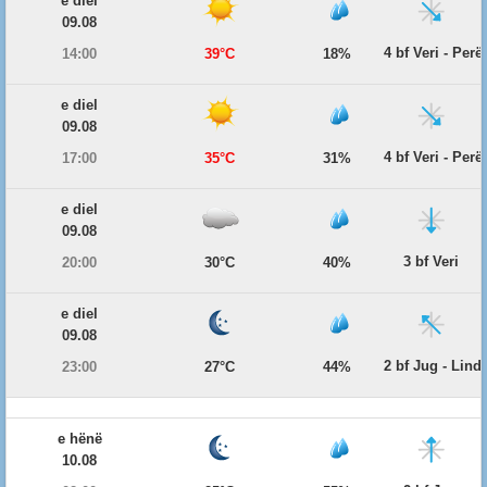
e diel
09.08
4 bf Veri - Per
14:00
39°C
18%
e diel
09.08
4 bf Veri - Per
17:00
35°C
31%
e diel
09.08
3 bf Veri
20:00
30°C
40%
e diel
09.08
2 bf Jug - Lind
23:00
27°C
44%
e hënë
10.08