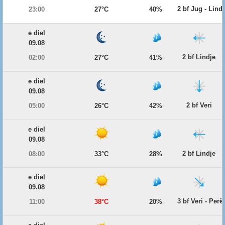
2 bf Jug - Lind
23:00
27°C
40%
e diel
09.08
2 bf Lindje
02:00
27°C
41%
e diel
09.08
2 bf Veri
05:00
26°C
42%
e diel
09.08
2 bf Lindje
08:00
33°C
28%
e diel
09.08
3 bf Veri - Per
11:00
38°C
20%