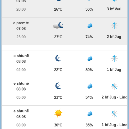
07.08
3 bf Veri
20:00
26°C
55%
e premte
07.08
2 bf Jug
23:00
23°C
74%
e shtunë
08.08
1 bf Jug
02:00
22°C
80%
e shtunë
08.08
2 bf Jug - Lind
05:00
23°C
54%
e shtunë
08.08
1 bf Jug - Lind
08:00
30°C
35%