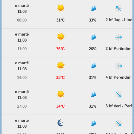
e martë
11.08
2 bf Jug - Lind
08:00
31°C
33%
e martë
11.08
2 bf Perëndim
11:00
36°C
26%
e martë
11.08
4 bf Perëndim
14:00
35°C
31%
e martë
11.08
3 bf Veri - Per
17:00
34°C
31%
e martë
11.08