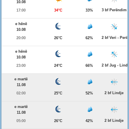
10.08
3 bf Perëndim
17:00
34°C
33%
e hënë
10.08
2 bf Veri - Per
20:00
26°C
62%
e hënë
10.08
2 bf Jug - Lind
23:00
24°C
66%
e martë
11.08
2 bf Lindje
02:00
25°C
52%
e martë
11.08
2 bf Lindje
05:00
26°C
42%