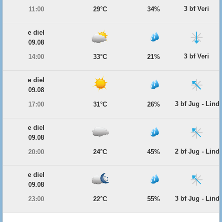
3 bf Veri
11:00
29°C
34%
e diel
09.08
3 bf Veri
14:00
33°C
21%
e diel
09.08
3 bf Jug - Lind
17:00
31°C
26%
e diel
09.08
2 bf Jug - Lind
20:00
24°C
45%
e diel
09.08
3 bf Jug - Lind
23:00
22°C
55%