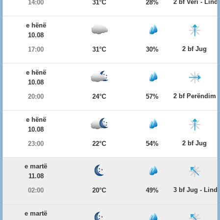
2 bf Veri - Lind
14:00
31°C
28%
e hënë
10.08
2 bf Jug
17:00
31°C
30%
e hënë
10.08
2 bf Perëndim
20:00
24°C
57%
e hënë
10.08
2 bf Jug
23:00
22°C
54%
e martë
11.08
3 bf Jug - Lind
02:00
20°C
49%
e martë