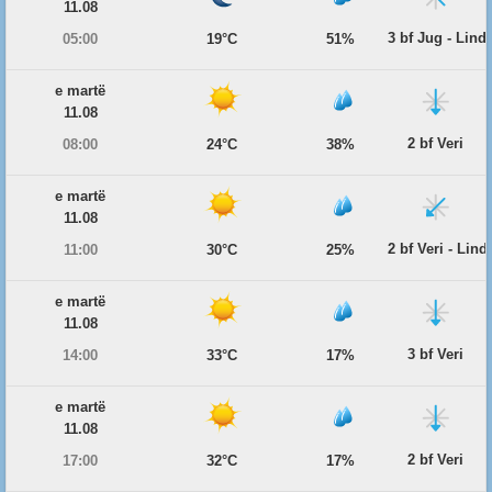
11.08
3 bf Jug - Lind
05:00
19°C
51%
e martë
11.08
2 bf Veri
08:00
24°C
38%
e martë
11.08
2 bf Veri - Lind
11:00
30°C
25%
e martë
11.08
3 bf Veri
14:00
33°C
17%
e martë
11.08
2 bf Veri
17:00
32°C
17%