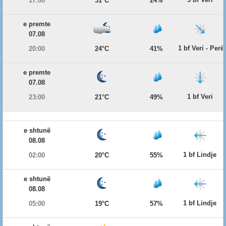
17:00
31°C
24%
e premte
07.08
1 bf Veri - Per
20:00
24°C
41%
e premte
07.08
1 bf Veri
23:00
21°C
49%
e shtunë
08.08
1 bf Lindje
02:00
20°C
55%
e shtunë
08.08
1 bf Lindje
05:00
19°C
57%