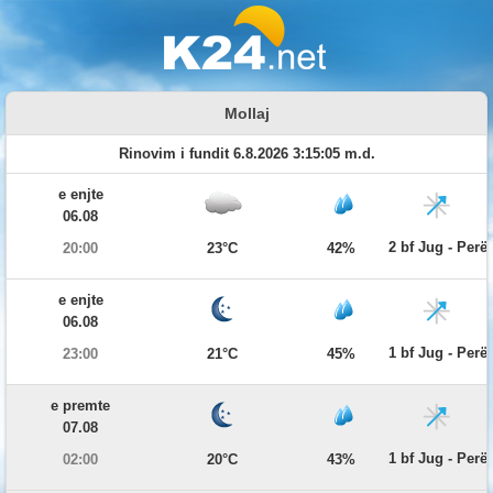
Mollaj
Rinovim i fundit 6.8.2026 3:15:05 m.d.
e enjte
06.08
2 bf Jug - Per
20:00
23°C
42%
e enjte
06.08
1 bf Jug - Per
23:00
21°C
45%
e premte
07.08
1 bf Jug - Per
02:00
20°C
43%