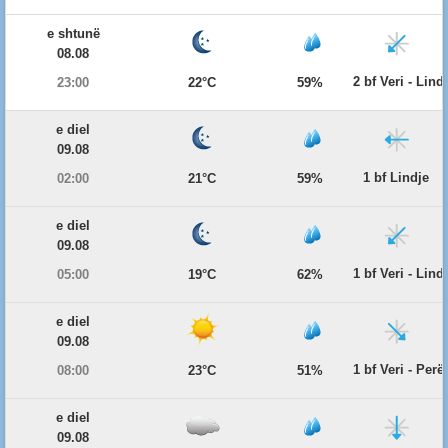
e shtunë
08.08
2 bf Veri - Lind
23:00
22°C
59%
e diel
09.08
1 bf Lindje
02:00
21°C
59%
e diel
09.08
1 bf Veri - Lind
05:00
19°C
62%
e diel
09.08
1 bf Veri - Per
08:00
23°C
51%
e diel
09.08