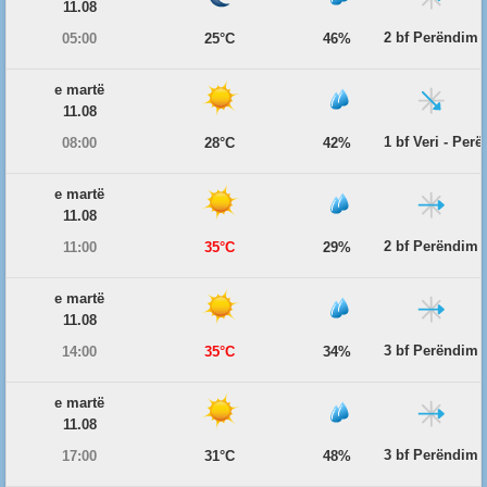
11.08
2 bf Perëndim
05:00
25°C
46%
e martë
11.08
1 bf Veri - Per
08:00
28°C
42%
e martë
11.08
2 bf Perëndim
11:00
35°C
29%
e martë
11.08
3 bf Perëndim
14:00
35°C
34%
e martë
11.08
3 bf Perëndim
17:00
31°C
48%