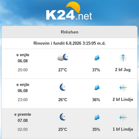
Rrëshen
Rinovim i fundit 6.8.2026 3:15:05 m.d.
e enjte
06.08
2 bf Jug
20:00
27°C
37%
e enjte
06.08
2 bf Lindje
23:00
26°C
36%
e premte
07.08
1 bf Lindje
02:00
25°C
35%