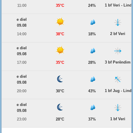
1 bf Veri - Lind
11:00
35°C
24%
e diel
09.08
2 bf Veri
14:00
38°C
18%
e diel
09.08
3 bf Perëndim
17:00
35°C
28%
e diel
09.08
1 bf Jug - Lind
20:00
30°C
43%
e diel
09.08
1 bf Veri
23:00
28°C
37%