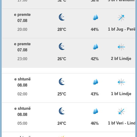
17:00
32°C
38%
e premte
07.08
1 bf Jug - Per
20:00
28°C
44%
e premte
07.08
2 bf Lindje
23:00
26°C
42%
e shtunë
08.08
1 bf Lindje
02:00
25°C
43%
e shtunë
08.08
1 bf Veri - Lind
05:00
24°C
46%