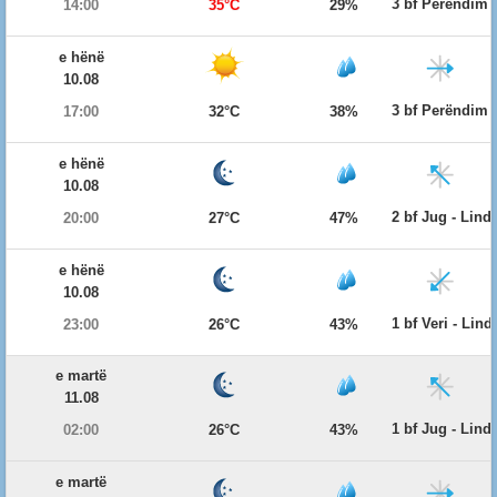
3 bf Perëndim
14:00
35°C
29%
e hënë
10.08
3 bf Perëndim
17:00
32°C
38%
e hënë
10.08
2 bf Jug - Lind
20:00
27°C
47%
e hënë
10.08
1 bf Veri - Lind
23:00
26°C
43%
e martë
11.08
1 bf Jug - Lind
02:00
26°C
43%
e martë