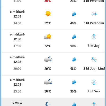
2 bf Perëndim
11:00
35°C
23%
e mërkurë
12.08
3 bf Perëndim
14:00
32°C
46%
e mërkurë
12.08
3 bf Jug
17:00
32°C
50%
e mërkurë
12.08
2 bf Jug - Lind
20:00
29°C
46%
e mërkurë
12.08
1 bf Veri
23:00
30°C
30%
e enjte