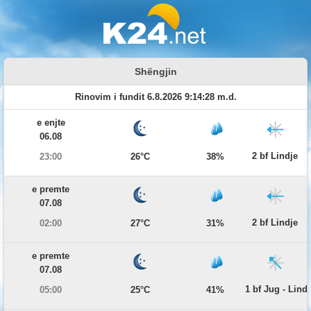
Shëngjin
Rinovim i fundit 6.8.2026 9:14:28 m.d.
e enjte
06.08
2 bf Lindje
23:00
26°C
38%
e premte
07.08
2 bf Lindje
02:00
27°C
31%
e premte
07.08
1 bf Jug - Lind
05:00
25°C
41%