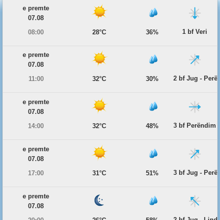
e premte
07.08
1 bf Veri
08:00
28°C
36%
e premte
07.08
2 bf Jug - Per
11:00
32°C
30%
e premte
07.08
3 bf Perëndim
14:00
32°C
48%
e premte
07.08
3 bf Jug - Per
17:00
31°C
51%
e premte
07.08
2 bf Jug - Lind