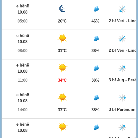
e hënë
10.08
2 bf Veri - Lind
05:00
26°C
46%
e hënë
10.08
2 bf Veri - Lind
08:00
31°C
38%
e hënë
10.08
3 bf Jug - Per
11:00
34°C
30%
e hënë
10.08
3 bf Perëndim
14:00
33°C
38%
e hënë
10.08