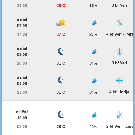
3 bf Veri
14:00
39°C
18%
e diel
09.08
4 bf Veri - Per
17:00
37°C
27%
e diel
09.08
3 bf Veri
20:00
31°C
34%
e diel
09.08
4 bf Lindje
23:00
31°C
34%
e hënë
10.08
2 bf Veri - Lind
02:00
28°C
41%