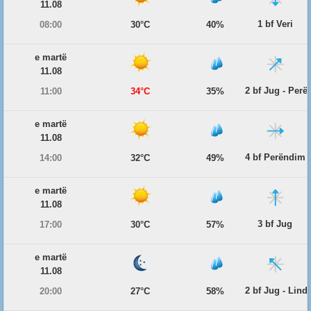
11.08
1 bf Veri
08:00
30°C
40%
e martë
11.08
2 bf Jug - Per
11:00
34°C
35%
e martë
11.08
4 bf Perëndim
14:00
32°C
49%
e martë
11.08
3 bf Jug
17:00
30°C
57%
e martë
11.08
2 bf Jug - Lind
20:00
27°C
58%