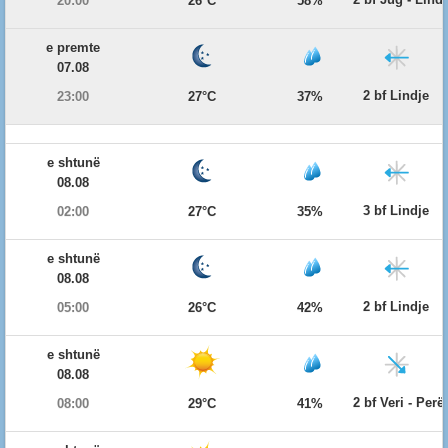
20:00
26°C
58%
e premte
07.08
2 bf Lindje
23:00
27°C
37%
e shtunë
08.08
3 bf Lindje
02:00
27°C
35%
e shtunë
08.08
2 bf Lindje
05:00
26°C
42%
e shtunë
08.08
2 bf Veri - Per
08:00
29°C
41%